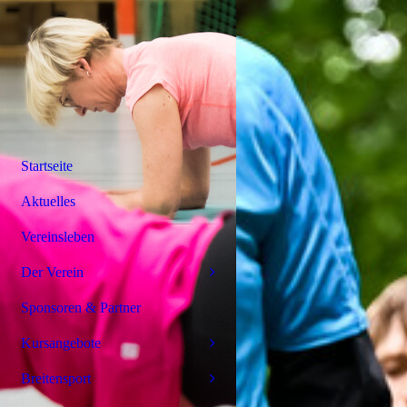
Startseite
Aktuelles
Vereinsleben
Der Verein
Sponsoren & Partner
Kursangebote
Breitensport